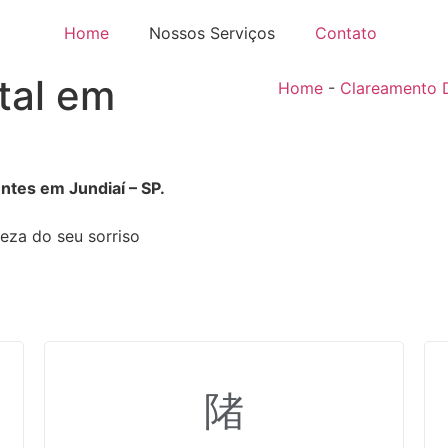
Home
Nossos Serviços
Contato
tal em
Home
-
Clareamento 
tes em Jundiaí – SP.
leza do seu sorriso