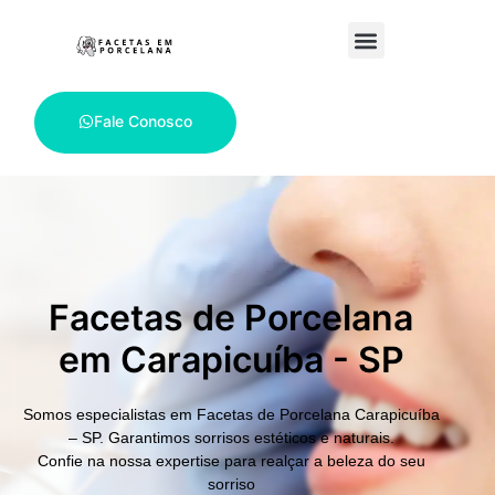
Fale Conosco
Facetas de Porcelana
em Carapicuíba - SP
Somos especialistas em
Facetas de Porcelana Carapicuíba
– SP.
Garantimos sorrisos estéticos e naturais.
Confie na nossa expertise para realçar a beleza do seu
sorriso