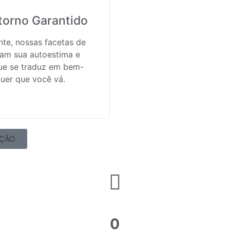
torno Garantido
te, nossas facetas de
vam sua autoestima e
ue se traduz em bem-
uer que você vá.
AÇÃO
0