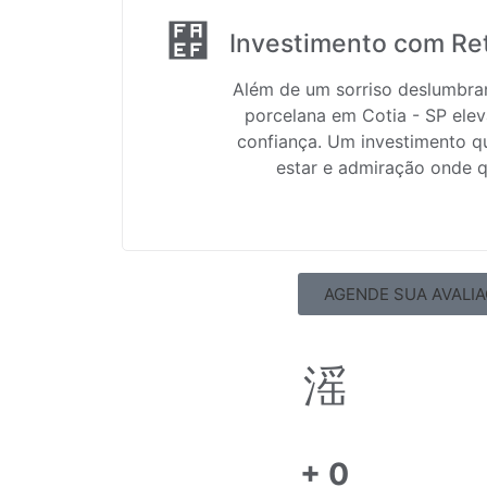
Investimento com Re
Além de um sorriso deslumbran
porcelana em Cotia - SP ele
confiança. Um investimento q
estar e admiração onde q
AGENDE SUA AVALI
+
0