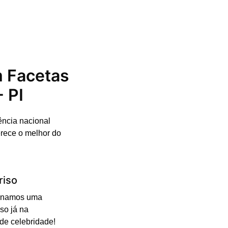
m Facetas
 PI
ência nacional
erece o melhor do
riso
cionamos uma
so já na
 de celebridade!