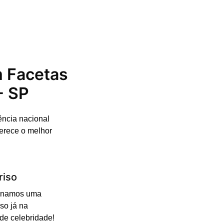
m Facetas
- SP
ência nacional
erece o melhor
riso
cionamos uma
so já na
 de celebridade!