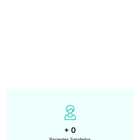
+
0
Pacientes Satiafeitos