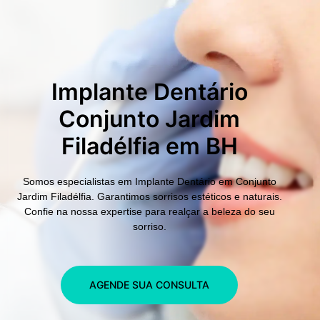
Implante Dentário
Conjunto Jardim
Filadélfia em BH
Somos especialistas em
Implante Dentário em Conjunto
Jardim Filadélfia.
Garantimos sorrisos estéticos e naturais.
Confie na nossa expertise para realçar a beleza do seu
sorriso.
AGENDE SUA CONSULTA