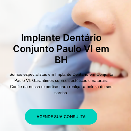
Implante Dentário
Conjunto Paulo VI em
BH
Somos especialistas em
Implante Dentário em Conjunto
Paulo VI.
Garantimos sorrisos estéticos e naturais.
Confie na nossa expertise para realçar a beleza do seu
sorriso.
AGENDE SUA CONSULTA