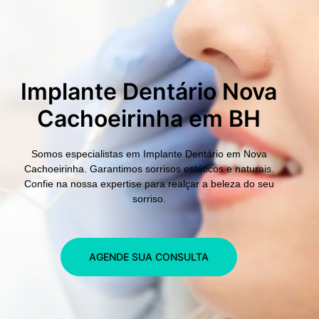
Implante Dentário Nova
Cachoeirinha em BH
Somos especialistas em
Implante Dentário em Nova
Cachoeirinha.
Garantimos sorrisos estéticos e naturais.
Confie na nossa expertise para realçar a beleza do seu
sorriso.
AGENDE SUA CONSULTA