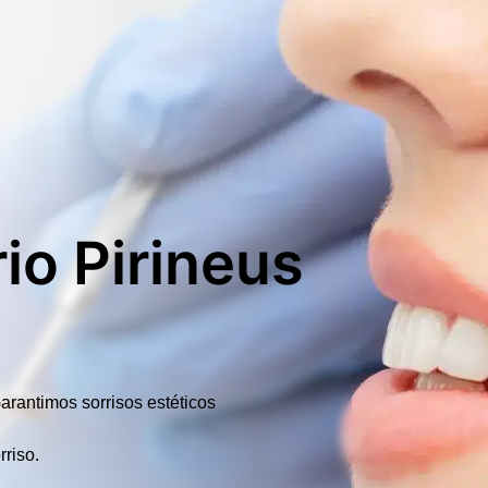
io Pirineus
arantimos sorrisos estéticos
rriso.