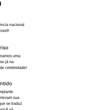
m
ência nacional
rasil!
riso
cionamos uma
so já na
 de celebridade!
ntido
Implante
 elevam sua
que se traduz
você vá.