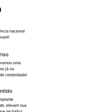
m
ência nacional
rasil!
riso
cionamos uma
so já na
 de celebridade!
ntido
Implante
nte, elevam sua
que se traduz