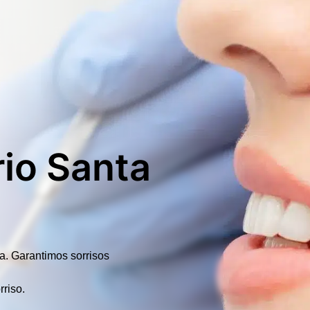
io Santa
ia.
Garantimos sorrisos
rriso.