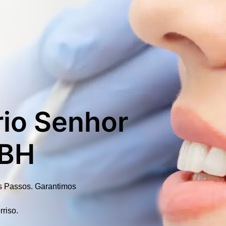
rio Senhor
 BH
s Passos.
Garantimos
rriso.