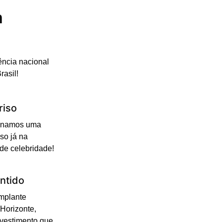
m
ência nacional
rasil!
riso
cionamos uma
so já na
 de celebridade!
ntido
Implante
Horizonte,
nvestimento que