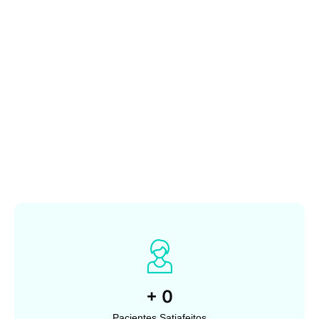
+
0
Pacientes Satiafeitos