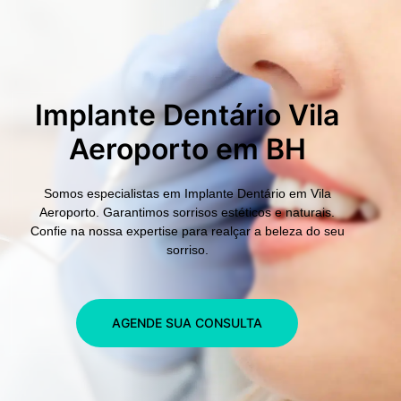
Implante Dentário Vila
Aeroporto em BH
Somos especialistas em
Implante Dentário em Vila
Aeroporto.
Garantimos sorrisos estéticos e naturais.
Confie na nossa expertise para realçar a beleza do seu
sorriso.
AGENDE SUA CONSULTA