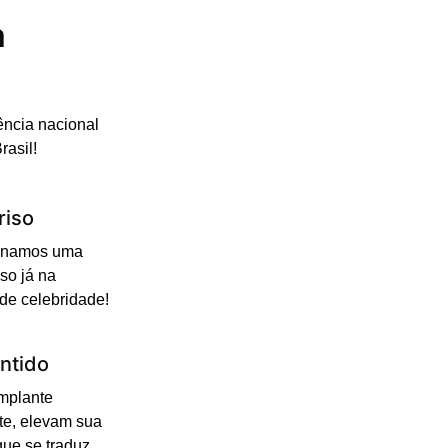
m
ência nacional
rasil!
riso
cionamos uma
so já na
 de celebridade!
ntido
Implante
te, elevam sua
que se traduz