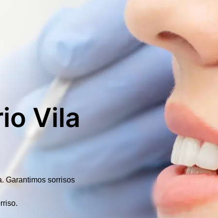
io Vila
a.
Garantimos sorrisos
rriso.