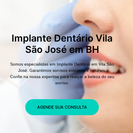
Implante Dentário Vila
São José em BH
Somos especialistas em
Implante Dentário em Vila São
José.
Garantimos sorrisos estéticos e naturais.
Confie na nossa expertise para realçar a beleza do seu
sorriso.
AGENDE SUA CONSULTA