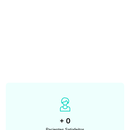
+
0
Pacientes Satiafeitos