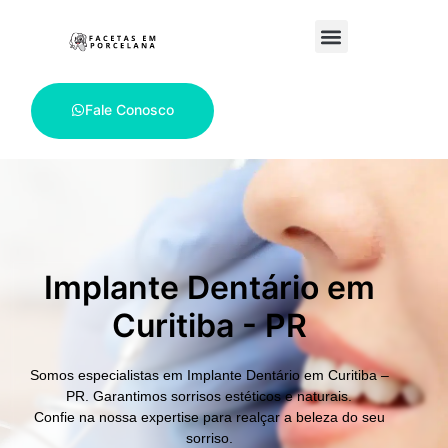
Fale Conosco
Implante Dentário em
Curitiba - PR
Somos especialistas em
Implante Dentário em Curitiba –
PR.
Garantimos sorrisos estéticos e naturais.
Confie na nossa expertise para realçar a beleza do seu
sorriso.