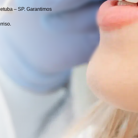
cetuba – SP.
Garantimos
rriso.