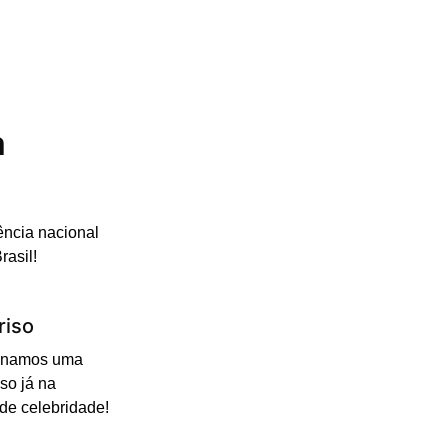
m
ência nacional
rasil!
riso
cionamos uma
so já na
 de celebridade!