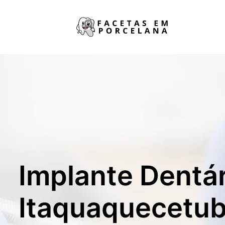
Implante Dentá
Itaquaquecetub