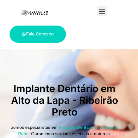
Fale Conosco
Implante Dentário em
Alto da Lapa - Ribeirão
Preto
Somos especialistas em
Implante Dentário em Ribeirão
Preto
.
Garantimos sorrisos estéticos e naturais.