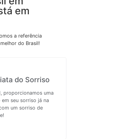
il em
stá em
omos a referência
melhor do Brasil!
ata do Sorriso
il, proporcionamos uma
 em seu sorriso já na
 com um sorriso de
e!