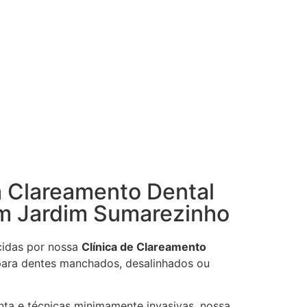
a Clareamento Dental
em Jardim Sumarezinho
cidas por nossa
Clínica de Clareamento
 para dentes manchados, desalinhados ou
nta e técnicas minimamente invasivas, nossa