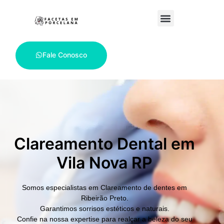
Fale Conosco
Clareamento Dental em
Vila Nova RP
Somos especialistas em
Clareamento de dentes em
Ribeirão Preto
.
Garantimos sorrisos estéticos e naturais.
Confie na nossa expertise para realçar a beleza do seu