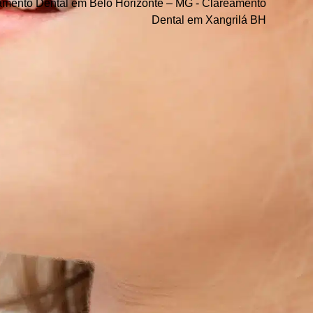
amento Dental em Belo Horizonte – MG
-
Clareamento
Dental em Xangrilá BH