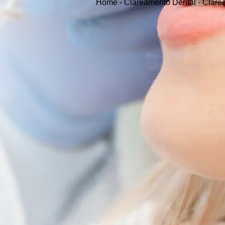
Home
-
Clareamento Dental
-
Clare