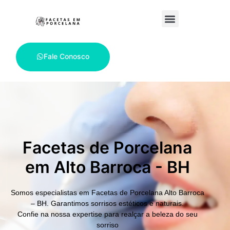
Fale Conosco
Facetas de Porcelana
em Alto Barroca - BH
Somos especialistas em
Facetas de Porcelana Alto Barroca
– BH.
Garantimos sorrisos estéticos e naturais.
Confie na nossa expertise para realçar a beleza do seu
sorriso