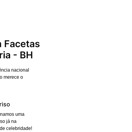
m Facetas
ia - BH
ência nacional
so merece o
riso
cionamos uma
so já na
 de celebridade!