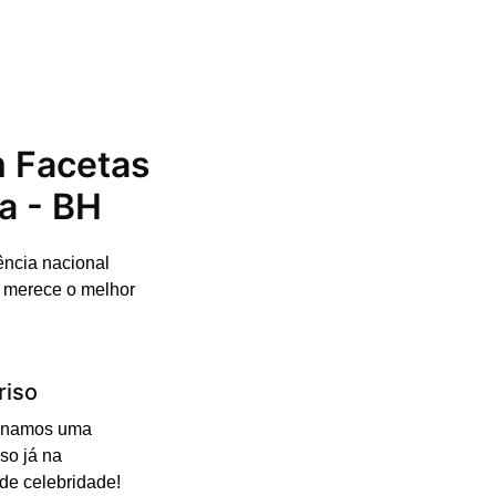
m Facetas
a - BH
ência nacional
o merece o melhor
riso
cionamos uma
so já na
 de celebridade!