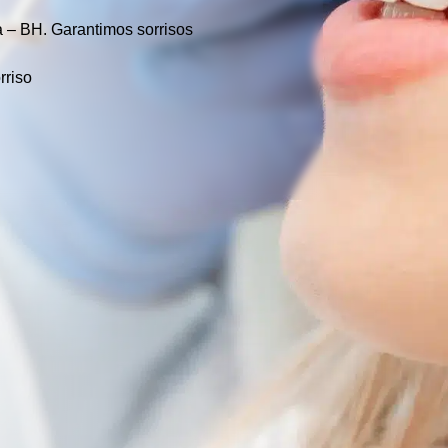
a – BH.
Garantimos sorrisos
rriso