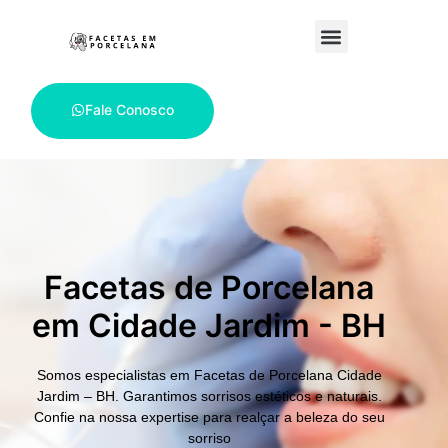
Fale Conosco
Facetas de Porcelana
em Cidade Jardim - BH
Somos especialistas em
Facetas de Porcelana Cidade
Jardim – BH.
Garantimos sorrisos estéticos e naturais.
Confie na nossa expertise para realçar a beleza do seu
sorriso