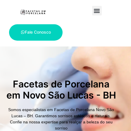
Fale Conosco
Facetas de Porcelana
em Novo São Lucas - BH
Somos especialistas em
Facetas de Porcelana Novo São
Lucas – BH.
Garantimos sorrisos estéticos e naturais.
Confie na nossa expertise para realçar a beleza do seu
sorriso