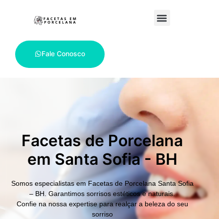
Fale Conosco
Facetas de Porcelana
em Santa Sofia - BH
Somos especialistas em
Facetas de Porcelana Santa Sofia
– BH.
Garantimos sorrisos estéticos e naturais.
Confie na nossa expertise para realçar a beleza do seu
sorriso